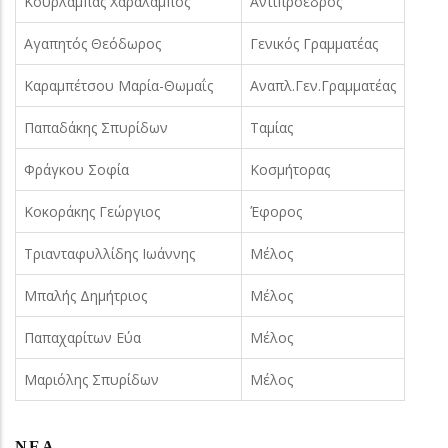
Κουρλαμπάς Χαράλαμπος
Αντιπρόεδρος
Αγαπητός Θεόδωρος
Γενικός Γραμματέας
Καραμπέτσου Μαρία-Θωμαΐς
Αναπλ.Γεν.Γραμματέας
Παπαδάκης Σπυρίδων
Ταμίας
Φράγκου Σοφία
Κοσμήτορας
Κοκοράκης Γεώργιος
Έφορος
Τριανταφυλλίδης Ιωάννης
Μέλος
Μπαλής Δημήτριος
Μέλος
Παπαχαρίτων Εύα
Μέλος
Μαριόλης Σπυρίδων
Μέλος
ΝΈΑ