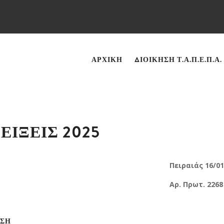
ΑΡΧΙΚΉ
ΔΙΟΊΚΗΣΗ Τ.Α.Π.Ε.Π.Α.
ΙΞΕΙΣ 2025
 16/01/202
ωτ. 2268
Η