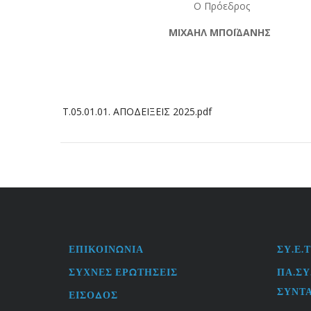
Ο Πρόεδρος Ο Γεν. 
ΜΙΧΑΗΛ ΜΠΟΪΔΑΝΗΣ ΘΕΟΔ
Τ.05.01.01. ΑΠΟΔΕΙΞΕΙΣ 2025.pdf
ΕΠΙΚΟΙΝΩΝΊΑ
ΣΥ.Ε.Τ
FOOTER
USEFU
MENU
LINKS
ΣΥΧΝΈΣ ΕΡΩΤΉΣΕΙΣ
ΠΑ.ΣΥ
ΣΥΝΤ
ΕΊΣΟΔΟΣ