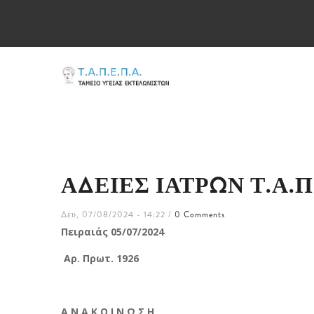
Παράκαμψη
προς
το
MAIN
κυρίως
NAVIGATION
περιεχόμενο
ΑΔΕΙΕΣ ΙΑΤΡΩΝ Τ.Α.Π.
Δευ, 07/08/2024 - 14:22
/
0 Comments
Πειραιάς 05/07/2024
Αρ. Πρωτ. 1926
Α Ν Α Κ Ο Ι Ν Ω Σ Η